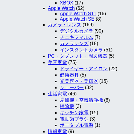
XBOX
(17)
Apple Watch
(62)
Apple Watch S11
(16)
Apple Watch SE
(8)
カメラ・レンズ
(169)
デジタルカメラ
(90)
チェキフィルム
(7)
カメラレンズ
(18)
インスタントカメラ
(51)
PC・タブレット・周辺機器
(5)
美容家電
(75)
ドライヤー・アイロン
(22)
健康器具
(5)
光美容器・美顔器
(15)
シェーバー
(32)
生活家電
(46)
扇風機・空気清浄機
(6)
掃除機
(3)
キッチン家電
(15)
電動歯ブラシ
(3)
ポータブル電源
(1)
情報家電
(9)