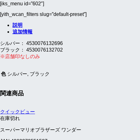
VM(ラ
[iks_menu id=”602″]
イ
カ
[yith_wcan_filters slug=”default-preset”]
M
説明
用)
追加情報
個
シルバー： 4530076132696
ブラック： 4530076132702
※店舗印なしのみ
色
シルバー, ブラック
関連商品
クイックビュー
在庫切れ
スーパーマリオブラザーズ ワンダー