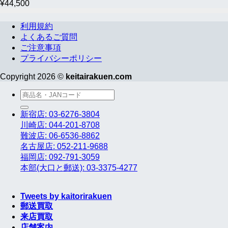
¥
44,500
利用規約
よくあるご質問
ご注意事項
プライバシーポリシー
Copyright 2026 ©
keitairakuen.com
検
索
新宿店: 03-6276-3804
対
川崎店: 044-201-8708
象:
難波店: 06-6536-8862
名古屋店: 052-211-9688
福岡店: 092-791-3059
本部(大口と郵送): 03-3375-4277
Tweets by kaitorirakuen
郵送買取
来店買取
店舗案内