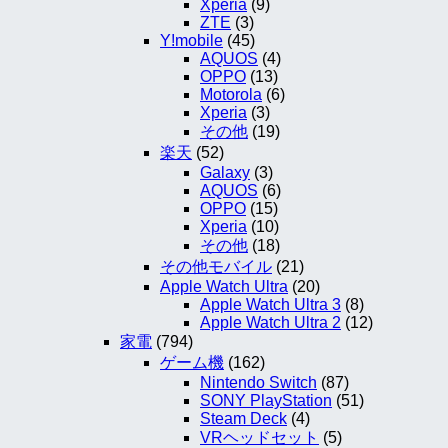
Xperia
(9)
ZTE
(3)
Y!mobile
(45)
AQUOS
(4)
OPPO
(13)
Motorola
(6)
Xperia
(3)
その他
(19)
楽天
(52)
Galaxy
(3)
AQUOS
(6)
OPPO
(15)
Xperia
(10)
その他
(18)
その他モバイル
(21)
Apple Watch Ultra
(20)
Apple Watch Ultra 3
(8)
Apple Watch Ultra 2
(12)
家電
(794)
ゲーム機
(162)
Nintendo Switch
(87)
SONY PlayStation
(51)
Steam Deck
(4)
VRヘッドセット
(5)