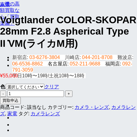
家電
Voigtlander COLOR-SKOPAR
28mm F2.8 Aspherical Type
II VM(ライカM用)
新宿店:
03-6276-3804
川崎店:
044-201-8708
難波店:
06-6536-8862
名古屋店:
052-211-9688
福岡店:
092-
791-3059
¥
55,000
平日10時〜19時/土祝10時〜18時
色
クリア
Voigtlander
COLOR-
買取申込
SKOPAR
商品コード:
該当なし
カテゴリー:
カメラ・レンズ
,
カメラレン
28mm
ズ
,
家電
タグ:
カメラレンズ
F2.8
Aspherical
Type
II