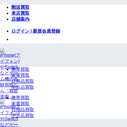
Skip
郵送買取
to
来店買取
content
店舗案内
ログイン / 新規会員登録
携帯買取
家電買取
日用品買取
中古品買取
携帯買取
家電買取
日用品買取
中古品買取