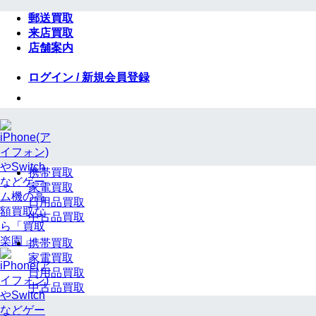
Skip
郵送買取
to
来店買取
content
店舗案内
ログイン / 新規会員登録
携帯買取
家電買取
日用品買取
中古品買取
携帯買取
家電買取
日用品買取
中古品買取