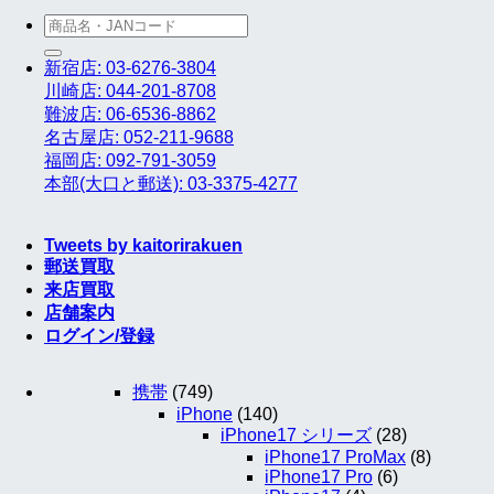
検
索
新宿店: 03-6276-3804
対
川崎店: 044-201-8708
象:
難波店: 06-6536-8862
名古屋店: 052-211-9688
福岡店: 092-791-3059
本部(大口と郵送): 03-3375-4277
Tweets by kaitorirakuen
郵送買取
来店買取
店舗案内
ログイン/登録
携帯
(749)
iPhone
(140)
iPhone17 シリーズ
(28)
iPhone17 ProMax
(8)
iPhone17 Pro
(6)