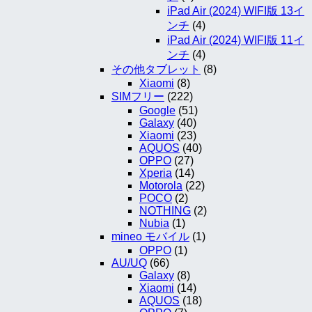
iPad Air (2024) WIFI版 13イ
ンチ
(4)
iPad Air (2024) WIFI版 11イ
ンチ
(4)
その他タブレット
(8)
Xiaomi
(8)
SIMフリー
(222)
Google
(51)
Galaxy
(40)
Xiaomi
(23)
AQUOS
(40)
OPPO
(27)
Xperia
(14)
Motorola
(22)
POCO
(2)
NOTHING
(2)
Nubia
(1)
mineo モバイル
(1)
OPPO
(1)
AU/UQ
(66)
Galaxy
(8)
Xiaomi
(14)
AQUOS
(18)