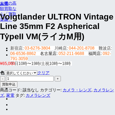
家電
Voigtlander ULTRON Vintage
Line 35mm F2 Aspherical
TypeII VM(ライカM用)
新宿店:
03-6276-3804
川崎店:
044-201-8708
難波店:
06-6536-8862
名古屋店:
052-211-9688
福岡店:
092-
791-3059
¥
65,000
平日10時〜19時/土祝10時〜18時
色
クリア
Voigtlander
ULTRON
買取申込
Vintage
商品コード:
該当なし
カテゴリー:
カメラ・レンズ
,
カメラレン
Line
ズ
,
家電
タグ:
カメラレンズ
35mm
F2
Aspherical
TypeII