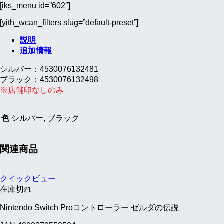
VM(ラ
[iks_menu id=”602″]
イ
カ
[yith_wcan_filters slug=”default-preset”]
M
説明
用)
追加情報
個
シルバー：4530076132481
ブラック：4530076132498
※店舗印なしのみ
色
シルバー, ブラック
関連商品
クイックビュー
在庫切れ
Nintendo Switch Proコントローラー ゼルダの伝説