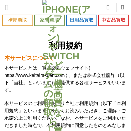
Skip
to
content
携帯買取
家電買取
日用品買取
中古品買取
利用規約
本サービスについて
本サービスとは、買取楽園ウェブサイト(
https://www.keitairakuen.com ) 、または株式会社龍昇（以
下「当社」といいます）が提供する各種サービスをいいま
す。
本サービスのご利用にあたり当社ご利用規約（以下「本利
用規約」といいます）をよくお読みいただき、ご理解・ご
承諾の上ご利用ください。なお、本サービスをご利用いた
だきました時点で、本利用規約に同意したものとみなしま