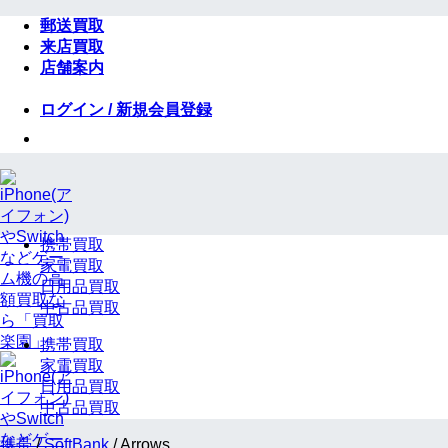
Skip
郵送買取
to
来店買取
content
店舗案内
ログイン / 新規会員登録
携帯買取
家電買取
日用品買取
中古品買取
携帯買取
家電買取
日用品買取
中古品買取
携帯
/
SoftBank
/
Arrows