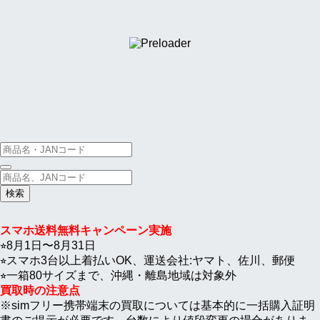
iPhone17
ProMax
iPhone17
Google
検
索
対
象:
スマホ送料無料キャンペーン実施
⭐︎8月1日〜8月31日
⭐︎スマホ3台以上着払いOK、運送会社:ヤマト、佐川、郵便
⭐︎一箱80サイズまで、沖縄・離島地域は対象外
買取時の注意点
※simフリー携帯端末の買取については基本的に一括購入証明