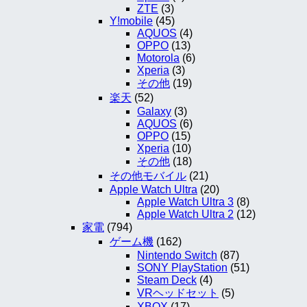
ZTE
(3)
Y!mobile
(45)
AQUOS
(4)
OPPO
(13)
Motorola
(6)
Xperia
(3)
その他
(19)
楽天
(52)
Galaxy
(3)
AQUOS
(6)
OPPO
(15)
Xperia
(10)
その他
(18)
その他モバイル
(21)
Apple Watch Ultra
(20)
Apple Watch Ultra 3
(8)
Apple Watch Ultra 2
(12)
家電
(794)
ゲーム機
(162)
Nintendo Switch
(87)
SONY PlayStation
(51)
Steam Deck
(4)
VRヘッドセット
(5)
XBOX
(17)