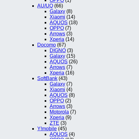
OPPO
(1)
AU/UQ
(66)
Galaxy
(8)
Xiaomi
(14)
AQUOS
(18)
OPPO
(7)
Arrows
(3)
Xperia
(14)
Docomo
(67)
DIGNO
(3)
Galaxy
(15)
AQUOS
(26)
Arrows
(7)
Xperia
(16)
SoftBank
(43)
Galaxy
(7)
Xiaomi
(4)
AQUOS
(8)
OPPO
(2)
Arrows
(3)
Motorola
(7)
Xperia
(9)
ZTE
(3)
Y!mobile
(45)
AQUOS
(4)