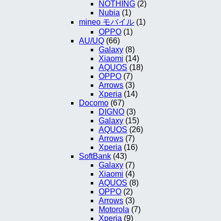
NOTHING
(2)
Nubia
(1)
mineo モバイル
(1)
OPPO
(1)
AU/UQ
(66)
Galaxy
(8)
Xiaomi
(14)
AQUOS
(18)
OPPO
(7)
Arrows
(3)
Xperia
(14)
Docomo
(67)
DIGNO
(3)
Galaxy
(15)
AQUOS
(26)
Arrows
(7)
Xperia
(16)
SoftBank
(43)
Galaxy
(7)
Xiaomi
(4)
AQUOS
(8)
OPPO
(2)
Arrows
(3)
Motorola
(7)
Xperia
(9)