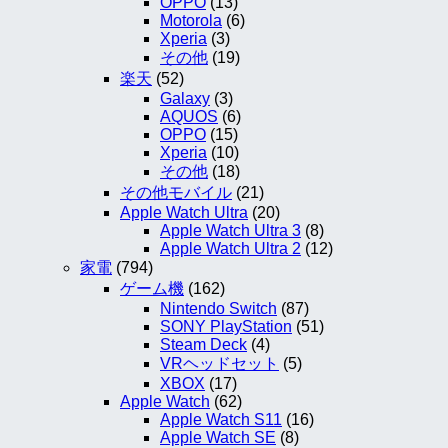
OPPO
(13)
Motorola
(6)
Xperia
(3)
その他
(19)
楽天
(52)
Galaxy
(3)
AQUOS
(6)
OPPO
(15)
Xperia
(10)
その他
(18)
その他モバイル
(21)
Apple Watch Ultra
(20)
Apple Watch Ultra 3
(8)
Apple Watch Ultra 2
(12)
家電
(794)
ゲーム機
(162)
Nintendo Switch
(87)
SONY PlayStation
(51)
Steam Deck
(4)
VRヘッドセット
(5)
XBOX
(17)
Apple Watch
(62)
Apple Watch S11
(16)
Apple Watch SE
(8)