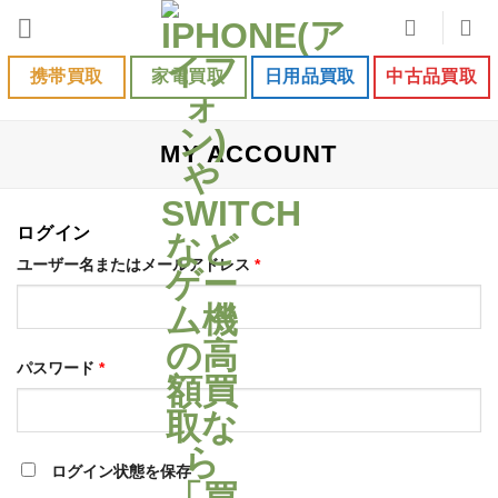
Skip
to
content
携帯買取
家電買取
日用品買取
中古品買取
MY ACCOUNT
ログイン
ユーザー名またはメールアドレス
*
パスワード
*
ログイン状態を保存