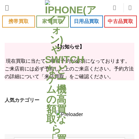
Skip
to
content
携帯買取
家電買取
日用品買取
中古品買取
【お知らせ】
現在買取に当たて、事前予約が必須になっております。
ご来店前には必ず予約した上のご来店ください。予約方法
の詳細について「来店買取」をご確認ください。
人気カテゴリー
iPhone17
iPhone17
iPhone17
Google
Pro
ProMax