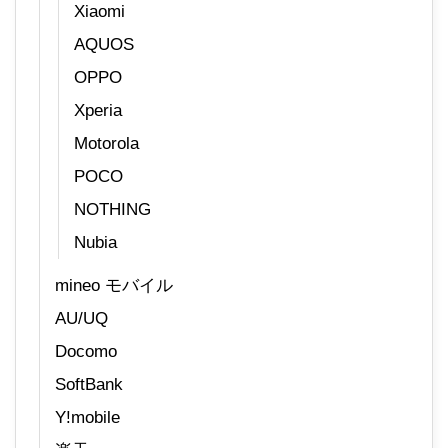
Xiaomi
AQUOS
OPPO
Xperia
Motorola
POCO
NOTHING
Nubia
mineo モバイル
AU/UQ
Docomo
SoftBank
Y!mobile