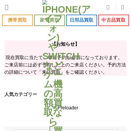
Skip
to
content
携帯買取
家電買取
日用品買取
中古品買取
【お知らせ】
現在買取に当たて、事前予約が必須になっております。
ご来店前には必ず予約した上のご来店ください。予約方法
の詳細について「来店買取」をご確認ください。
人気カテゴリー
iPhone17
iPhone17
iPhone17
Google
Pro
ProMax