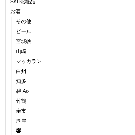
SKII化粧品
お酒
その他
ビール
宮城峡
山崎
マッカラン
白州
知多
碧 Ao
竹鶴
余市
厚岸
響