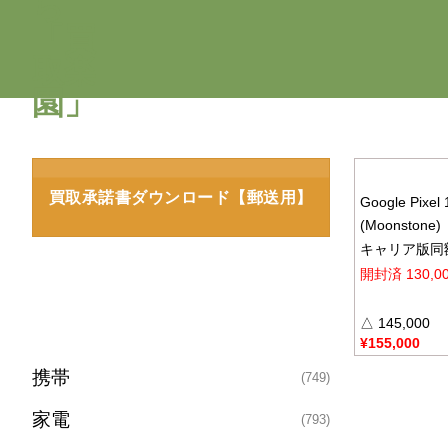
買取承諾書ダウンロード【郵送用】
Google Pixel
(Moonstone)
キャリア版同
開封済 130,0
△ 145,000
¥
155,000
携帯
(749)
家電
(793)