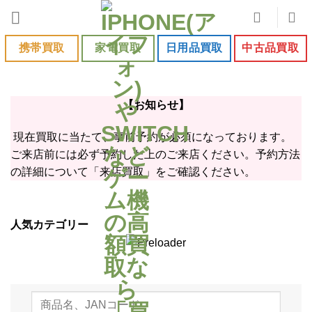
Skip
to
content
携帯買取
家電買取
日用品買取
中古品買取
【お知らせ】
現在買取に当たて、事前予約が必須になっております。
ご来店前には必ず予約した上のご来店ください。予約方法
の詳細について「来店買取」をご確認ください。
人気カテゴリー
Nintendo Switch