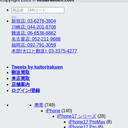
検
索
新宿店: 03-6276-3804
対
川崎店: 044-201-8708
象:
難波店: 06-6536-8862
名古屋店: 052-211-9688
福岡店: 092-791-3059
本部(大口と郵送): 03-3375-4277
Tweets by kaitorirakuen
郵送買取
来店買取
店舗案内
ログイン/登録
携帯
(749)
iPhone
(140)
iPhone17 シリーズ
(28)
iPhone17 ProMax
(8)
iPhone17 Pro
(6)