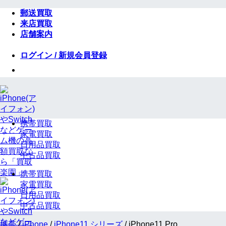
Skip
郵送買取
to
来店買取
content
店舗案内
ログイン / 新規会員登録
携帯買取
家電買取
日用品買取
中古品買取
携帯買取
家電買取
日用品買取
中古品買取
携帯
/
iPhone
/
iPhone11 シリーズ
/
iPhone11 Pro