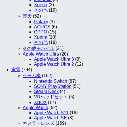
Xperia
(3)
その他
(19)
楽天
(52)
Galaxy
(3)
AQUOS
(6)
OPPO
(15)
Xperia
(10)
その他
(18)
その他モバイル
(21)
Apple Watch Ultra
(20)
Apple Watch Ultra 3
(8)
Apple Watch Ultra 2
(12)
家電
(794)
ゲーム機
(162)
Nintendo Switch
(87)
SONY PlayStation
(51)
Steam Deck
(4)
VRヘッドセット
(5)
XBOX
(17)
Apple Watch
(62)
Apple Watch S11
(16)
Apple Watch SE
(8)
カメラ・レンズ
(169)