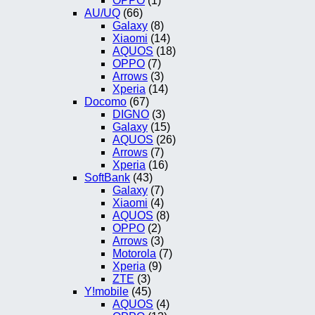
OPPO
(1)
AU/UQ
(66)
Galaxy
(8)
Xiaomi
(14)
AQUOS
(18)
OPPO
(7)
Arrows
(3)
Xperia
(14)
Docomo
(67)
DIGNO
(3)
Galaxy
(15)
AQUOS
(26)
Arrows
(7)
Xperia
(16)
SoftBank
(43)
Galaxy
(7)
Xiaomi
(4)
AQUOS
(8)
OPPO
(2)
Arrows
(3)
Motorola
(7)
Xperia
(9)
ZTE
(3)
Y!mobile
(45)
AQUOS
(4)