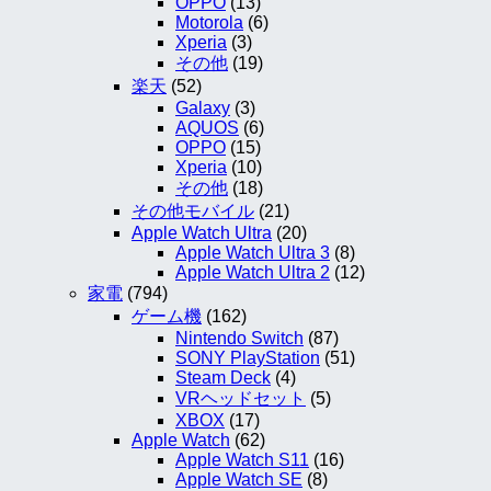
OPPO
(13)
Motorola
(6)
Xperia
(3)
その他
(19)
楽天
(52)
Galaxy
(3)
AQUOS
(6)
OPPO
(15)
Xperia
(10)
その他
(18)
その他モバイル
(21)
Apple Watch Ultra
(20)
Apple Watch Ultra 3
(8)
Apple Watch Ultra 2
(12)
家電
(794)
ゲーム機
(162)
Nintendo Switch
(87)
SONY PlayStation
(51)
Steam Deck
(4)
VRヘッドセット
(5)
XBOX
(17)
Apple Watch
(62)
Apple Watch S11
(16)
Apple Watch SE
(8)