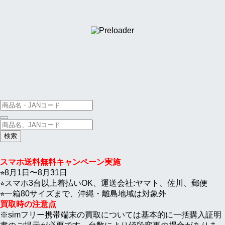
iPhone17
ProMax
iPhone17
Google
検
索
対
象:
スマホ送料無料キャンペーン実施
⭐︎8月1日〜8月31日
⭐︎スマホ3台以上着払いOK、運送会社:ヤマト、佐川、郵便
⭐︎一箱80サイズまで、沖縄・離島地域は対象外
買取時の注意点
※simフリー携帯端末の買取については基本的に一括購入証明