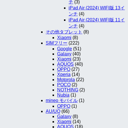
チ
(3)
iPad Air (2024) WIFI版 13イ
ンチ
(4)
iPad Air (2024) WIFI版 11イ
ンチ
(4)
その他タブレット
(8)
Xiaomi
(8)
SIMフリー
(222)
Google
(51)
Galaxy
(40)
Xiaomi
(23)
AQUOS
(40)
OPPO
(27)
Xperia
(14)
Motorola
(22)
POCO
(2)
NOTHING
(2)
Nubia
(1)
mineo モバイル
(1)
OPPO
(1)
AU/UQ
(66)
Galaxy
(8)
Xiaomi
(14)
AQUOS
(18)