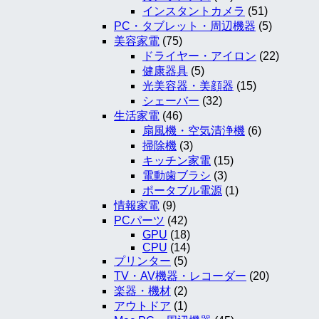
インスタントカメラ
(51)
PC・タブレット・周辺機器
(5)
美容家電
(75)
ドライヤー・アイロン
(22)
健康器具
(5)
光美容器・美顔器
(15)
シェーバー
(32)
生活家電
(46)
扇風機・空気清浄機
(6)
掃除機
(3)
キッチン家電
(15)
電動歯ブラシ
(3)
ポータブル電源
(1)
情報家電
(9)
PCパーツ
(42)
GPU
(18)
CPU
(14)
プリンター
(5)
TV・AV機器・レコーダー
(20)
楽器・機材
(2)
アウトドア
(1)