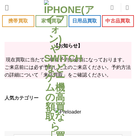
Skip
to
content
携帯買取
家電買取
日用品買取
中古品買取
【お知らせ】
現在買取に当たて、事前予約が必須になっております。
ご来店前には必ず予約した上のご来店ください。予約方法
の詳細について「来店買取」をご確認ください。
人気カテゴリー
iPhone17
iPhone17
iPhone17
Google
Pro
ProMax