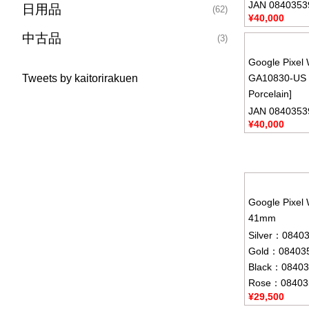
JAN 0840353
日用品
(62)
¥
40,000
中古品
(3)
Google Pixel
Tweets by kaitorirakuen
GA10830-US [
Porcelain]
JAN 0840353
¥
40,000
Google Pixe
41mm
Silver：0840
Gold：08403
Black：08403
Rose：08403
¥
29,500