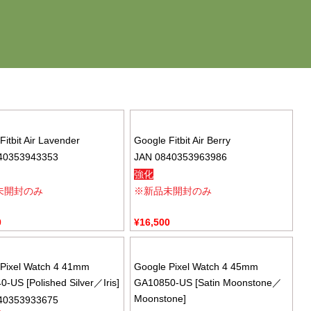
Fitbit Air Lavender
Google Fitbit Air Berry
40353943353
JAN 0840353963986
強化
未開封のみ
※新品未開封のみ
0
¥
16,500
Pixel Watch 4 41mm
Google Pixel Watch 4 45mm
-US [Polished Silver／Iris]
GA10850-US [Satin Moonstone／
Moonstone]
40353933675