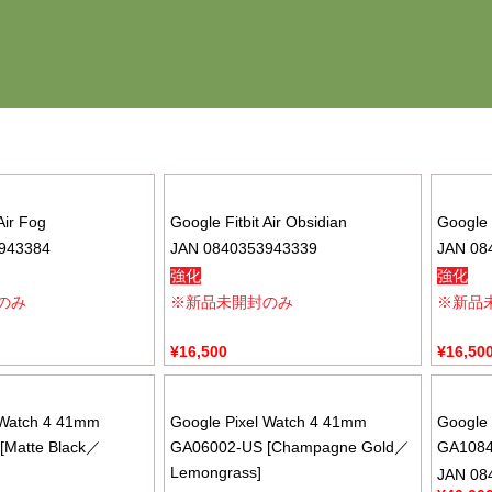
Air Fog
Google Fitbit Air Obsidian
Google 
943384
JAN 0840353943339
JAN 08
強化
強化
のみ
※新品未開封のみ
※新品
¥
16,500
¥
16,50
 Watch 4 41mm
Google Pixel Watch 4 41mm
Google 
[Matte Black／
GA06002-US [Champagne Gold／
GA10840
Lemongrass]
JAN 08