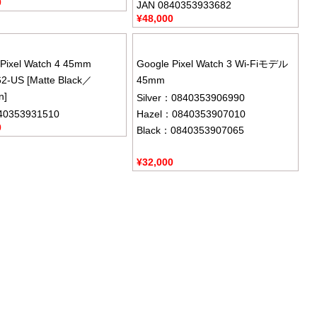
0
JAN 0840353933682
¥
48,000
Pixel Watch 4 45mm
Google Pixel Watch 3 Wi-Fiモデル
2-US [Matte Black／
45mm
n]
Silver：0840353906990
40353931510
Hazel：0840353907010
0
Black：0840353907065
¥
32,000