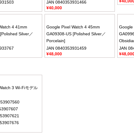
¥
40,00
931503
JAN 0840353931466
¥
40,000
 Watch 4 41mm
Google Pixel Watch 4 45mm
Google 
Polished Silver／
GA09308-US [Polished Silver／
GA0996
Porcelain]
Obsidia
933767
JAN 0840353931459
JAN 08
¥
48,000
¥
48,00
l Watch 3 Wi-Fiモデル
353907560
53907607
53907621
53907676