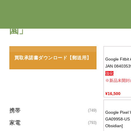
買取承諾書ダウンロード【郵送用】
Google Fitbit 
JAN 0840353
強化
※新品未開封
¥
16,500
携帯
(749)
Google Pixel
GA09958-US 
家電
(793)
Obsidian]