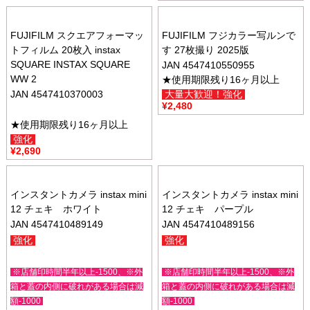
FUJIFILM スクエアフォーマッ
FUJIFILM フジカラー写ルンで
トフィルム 20枚入 instax
す 27枚撮り 2025版
SQUARE INSTAX SQUARE
JAN 4547410550955
WW 2
★使用期限残り16ヶ月以上
JAN 4547410370003
大量大歓迎！強化
¥
2,480
★使用期限残り16ヶ月以上
強化
¥
2,690
インスタントカメラ instax mini
インスタントカメラ instax mini
12 チェキ ホワイト
12 チェキ パープル
JAN 4547410489149
JAN 4547410489156
強化
強化
※店舗印時間半年以上-1500、※外
※店舗印時間半年以上-1500、※外
箱と蓋の内側に破れがある場合は減
箱と蓋の内側に破れがある場合は減
額-1000
額-1000