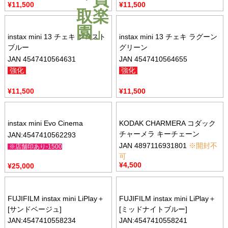
¥
11,500
¥
11,500
instax mini 13 チェキ フロスト
instax mini 13 チェキ ラグーン
ブルー
グリーン
JAN 4547410564631
JAN 4547410564655
強化
強化
¥
11,500
¥
11,500
instax mini Evo Cinema
KODAK CHARMERA コダック
チャーメラ キーチェーン
JAN:4547410562293
JAN 4897116931801
※開封不
※店舗印あり-1500
可
¥
4,500
¥
25,000
FUJIFILM instax mini LiPlay＋
FUJIFILM instax mini LiPlay＋
[サンドベージュ]
[ミッドナイトブルー]
JAN:4547410558234
JAN:4547410558241