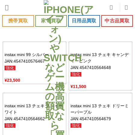
Skip
to
content
携帯買取
家電買取
日用品買取
中古品買取
instax mini 99 シルバー
instax mini 13 チェキ キャンデ
ィーピンク
JAN:4547410576467
JAN 4547410564648
強化
強化
¥
23,500
¥
11,500
instax mini 13 チェキ クレイホ
instax mini 13 チェキ ドリーミ
ワイト
ーパープル
JAN 4547410564662
JAN 4547410564679
強化
強化