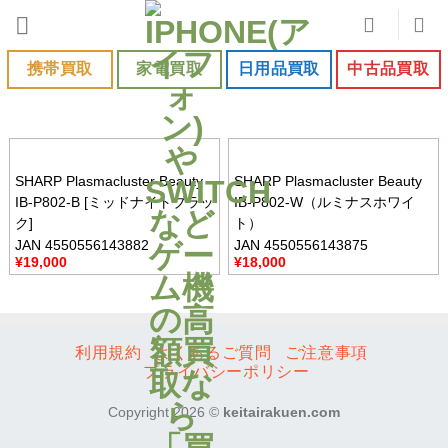
Skip
to
content
携帯買取
家電買取
日用品買取
中古品買取
SHARP Plasmacluster Beauty
SHARP Plasmacluster Beauty
IB-P802-B [ミッドナイトブラッ
IB-P802-W（ルミナスホワイ
ク]
ト）
JAN 4550556143882
JAN 4550556143875
¥
19,000
¥
18,000
利用規約
よくあるご質問
ご注意事項
プライバシーポリシー
Copyright 2026 ©
keitairakuen.com