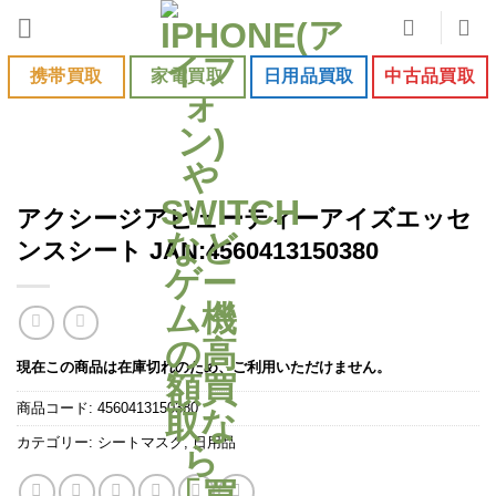
Skip
to
content
携帯買取
家電買取
日用品買取
中古品買取
アクシージアビューティーアイズエッセ
ンスシート JAN:4560413150380
現在この商品は在庫切れのため、ご利用いただけません。
商品コード:
4560413150380
カテゴリー:
シートマスク
,
日用品