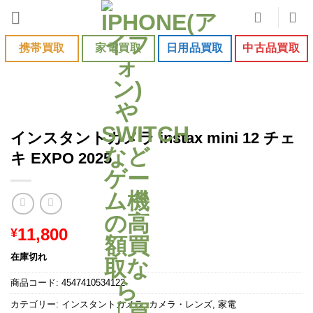
Skip
to
content
携帯買取
家電買取
日用品買取
中古品買取
インスタントカメラ instax mini 12 チェ
キ EXPO 2025
11,800
¥
在庫切れ
商品コード:
4547410534122
カテゴリー:
インスタントカメラ
,
カメラ・レンズ
,
家電