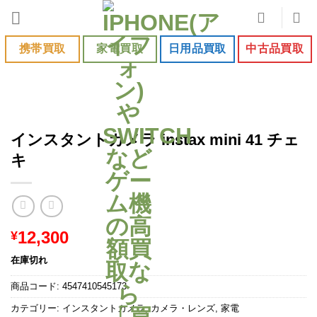
Skip
to
content
携帯買取
家電買取
日用品買取
中古品買取
インスタントカメラ instax mini 41 チェ
キ
12,300
¥
在庫切れ
商品コード:
4547410545173
カテゴリー:
インスタントカメラ
,
カメラ・レンズ
,
家電