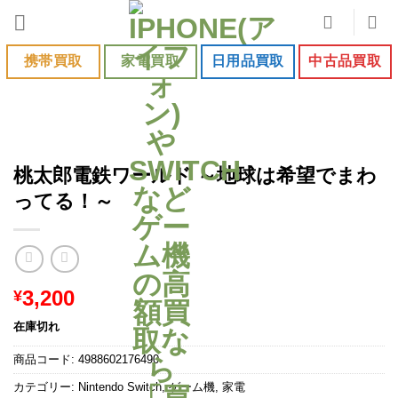
Skip
to
content
携帯買取
家電買取
日用品買取
中古品買取
桃太郎電鉄ワールド ～地球は希望でまわ
ってる！～
3,200
¥
在庫切れ
商品コード:
4988602176490
カテゴリー:
Nintendo Switch
,
ゲーム機
,
家電