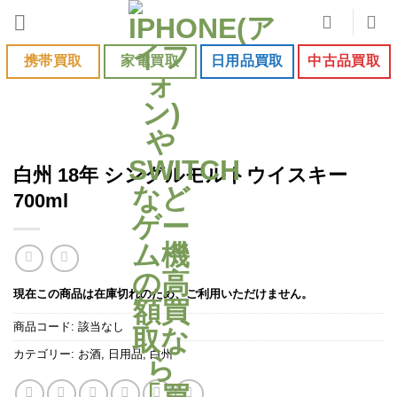
Skip
to
content
携帯買取
家電買取
日用品買取
中古品買取
白州 18年 シングルモルトウイスキー
700ml
現在この商品は在庫切れのため、ご利用いただけません。
商品コード:
該当なし
カテゴリー:
お酒
,
日用品
,
白州