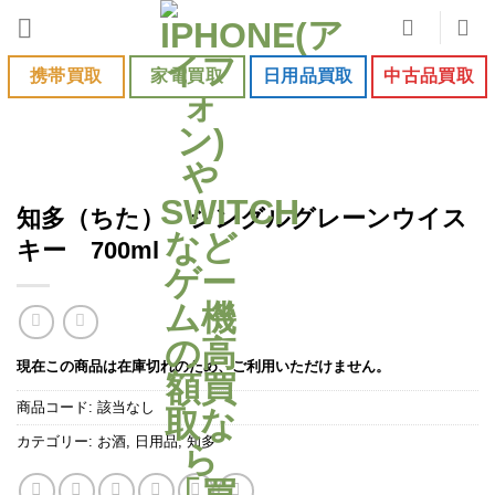
Skip
to
content
携帯買取
家電買取
日用品買取
中古品買取
知多（ちた） シングルグレーンウイス
キー 700ml
現在この商品は在庫切れのため、ご利用いただけません。
商品コード:
該当なし
カテゴリー:
お酒
,
日用品
,
知多