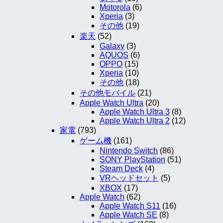
Motorola
(6)
Xperia
(3)
その他
(19)
楽天
(52)
Galaxy
(3)
AQUOS
(6)
OPPO
(15)
Xperia
(10)
その他
(18)
その他モバイル
(21)
Apple Watch Ultra
(20)
Apple Watch Ultra 3
(8)
Apple Watch Ultra 2
(12)
家電
(793)
ゲーム機
(161)
Nintendo Switch
(86)
SONY PlayStation
(51)
Steam Deck
(4)
VRヘッドセット
(5)
XBOX
(17)
Apple Watch
(62)
Apple Watch S11
(16)
Apple Watch SE
(8)