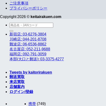
ご注意事項
プライバシーポリシー
Copyright 2026 ©
keitairakuen.com
検
索
新宿店: 03-6276-3804
対
川崎店: 044-201-8708
象:
難波店: 06-6536-8862
名古屋店: 052-211-9688
福岡店: 092-791-3059
本部(大口と郵送): 03-3375-4277
Tweets by kaitorirakuen
郵送買取
来店買取
店舗案内
ログイン/登録
携帯
(749)