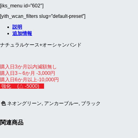
デ
[iks_menu id=”602″]
ル
[yith_wcan_filters slug=”default-preset”]
個
説明
追加情報
ナチュラルケース+オーシャンバンド
購入日3か月以内減額無し
購入日3～6か月 -3,000円
購入日6か月以上-10,000円
強化 (△ -5000)
色
ネオングリーン, アンカーブルー, ブラック
関連商品