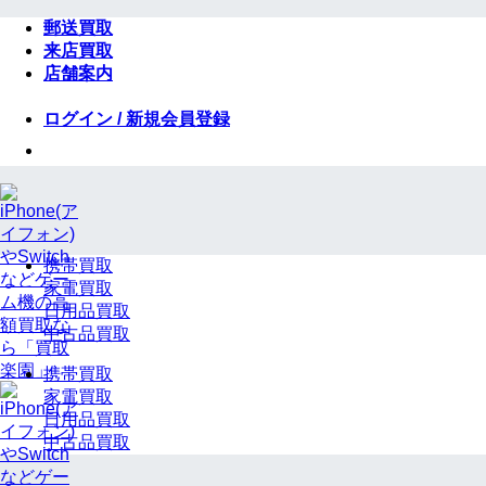
Skip
郵送買取
to
来店買取
content
店舗案内
ログイン / 新規会員登録
携帯買取
家電買取
日用品買取
中古品買取
携帯買取
家電買取
日用品買取
中古品買取