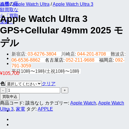
携帯
/
Apple Watch Ultra
/
Apple Watch Ultra 3
Apple Watch Ultra 3
GPS+Cellular 49mm 2025 モ
デル
新宿店:
03-6276-3804
川崎店:
044-201-8708
難波店:
06-6536-8862
名古屋店:
052-211-9688
福岡店:
092-
791-3059
平日10時〜19時/土祝10時〜18時
¥
105,700
色
クリア
Apple
Watch
買取申込
Ultra
商品コード:
該当なし
カテゴリー:
Apple Watch
,
Apple Watch
3
Ultra 3
,
家電
タグ:
APPLE
GPS+Cellular
49mm
2025
モ