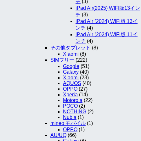
チ
(3)
iPad Air(2025) WIFI版13イン
チ
(3)
iPad Air (2024) WIFI版 13イ
ンチ
(4)
iPad Air (2024) WIFI版 11イ
ンチ
(4)
その他タブレット
(8)
Xiaomi
(8)
SIMフリー
(222)
Google
(51)
Galaxy
(40)
Xiaomi
(23)
AQUOS
(40)
OPPO
(27)
Xperia
(14)
Motorola
(22)
POCO
(2)
NOTHING
(2)
Nubia
(1)
mineo モバイル
(1)
OPPO
(1)
AU/UQ
(66)
Galaxy
(8)