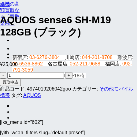
携帯
AQUOS sense6 SH-M19
128GB (ブラック)
新宿店:
03-6276-3804
川崎店:
044-201-8708
難波店:
06-6536-8862
名古屋店:
052-211-9688
福岡店:
092-
¥
25,000
791-3059
AQUOS
平日10時〜19時/土祝10時〜18時
sense6
買取申込
SH-
商品コード:
4974019206042goo
カテゴリー:
その他モバイル
,
M19
携帯
タグ:
AQUOS
128GB
(ブ
ラ
ッ
ク)
[iks_menu id=”602″]
個
[yith_wcan_filters slug=”default-preset”]