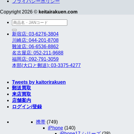
プライバシーポリシー
Copyright 2026 ©
keitairakuen.com
検
索
新宿店: 03-6276-3804
対
川崎店: 044-201-8708
象:
難波店: 06-6536-8862
名古屋店: 052-211-9688
福岡店: 092-791-3059
本部(大口と郵送): 03-3375-4277
Tweets by kaitorirakuen
郵送買取
来店買取
店舗案内
ログイン/登録
携帯
(749)
iPhone
(140)
iPhone17 シリーズ
(28)