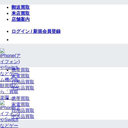
Skip
郵送買取
to
来店買取
content
店舗案内
ログイン / 新規会員登録
携帯買取
家電買取
日用品買取
中古品買取
携帯買取
家電買取
日用品買取
中古品買取