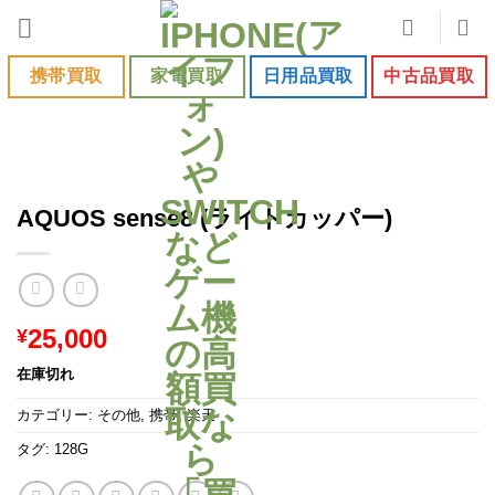
Skip
to
content
携帯買取
家電買取
日用品買取
中古品買取
AQUOS sense8 (ライトカッパー)
25,000
¥
在庫切れ
カテゴリー:
その他
,
携帯
,
楽天
タグ:
128G