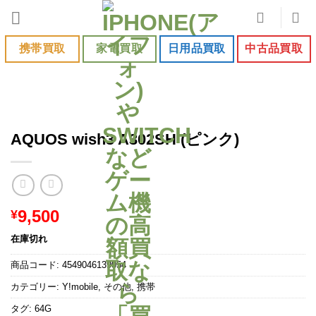
Skip
to
content
携帯買取
家電買取
日用品買取
中古品買取
AQUOS wish3 A302SH (ピンク)
9,500
¥
在庫切れ
商品コード:
4549046139054
カテゴリー:
Y!mobile
,
その他
,
携帯
タグ:
64G