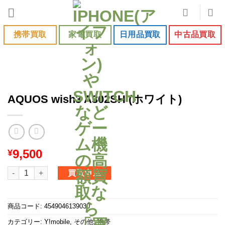
Skip
to
content
携帯買取
家電買取
日用品買取
中古品買取
AQUOS wish3 A302SH (ホワイト)
9,500
¥
AQUOS wish3 A302SH (ホワイト)個
買取申込
商品コード:
4549046139030
カテゴリー:
Y!mobile
,
その他
,
携帯