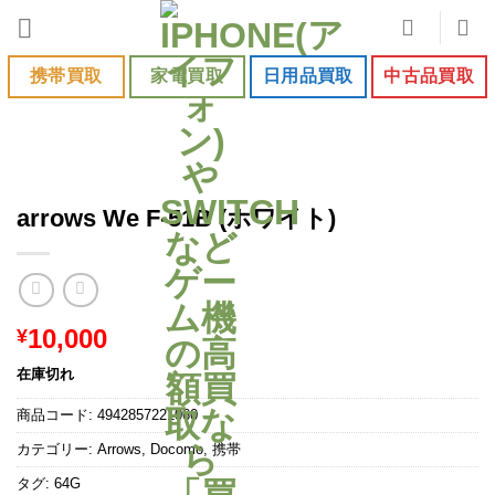
Skip
to
content
携帯買取
家電買取
日用品買取
中古品買取
arrows We F-51B (ホワイト)
10,000
¥
在庫切れ
商品コード:
4942857221060
カテゴリー:
Arrows
,
Docomo
,
携帯
タグ:
64G