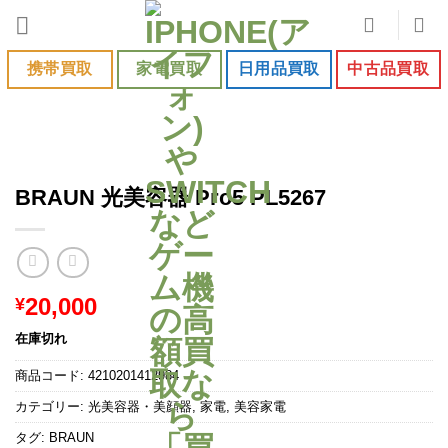
Skip
to
content
携帯買取
家電買取
日用品買取
中古品買取
BRAUN 光美容器 Pro5 PL5267
20,000
¥
在庫切れ
商品コード:
4210201412984
カテゴリー:
光美容器・美顔器
,
家電
,
美容家電
タグ:
BRAUN