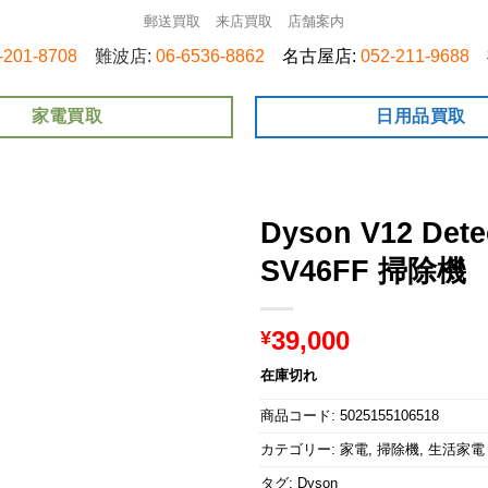
郵送買取
来店買取
店舗案内
-201-8708
難波店:
06-6536-8862
名古屋店:
052-211-9688
家電買取
日用品買取
Dyson V12 Detec
SV46FF 掃除機
39,000
¥
在庫切れ
商品コード:
5025155106518
カテゴリー:
家電
,
掃除機
,
生活家電
タグ:
Dyson