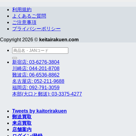
利用規約
よくあるご質問
ご注意事項
プライバシーポリシー
Copyright 2026 ©
keitairakuen.com
検
索
新宿店: 03-6276-3804
対
川崎店: 044-201-8708
象:
難波店: 06-6536-8862
名古屋店: 052-211-9688
福岡店: 092-791-3059
本部(大口と郵送): 03-3375-4277
Tweets by kaitorirakuen
郵送買取
来店買取
店舗案内
ログイン/登録