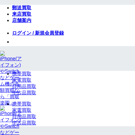
Skip
郵送買取
to
来店買取
content
店舗案内
ログイン / 新規会員登録
携帯買取
家電買取
日用品買取
中古品買取
携帯買取
家電買取
日用品買取
中古品買取