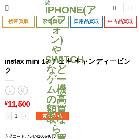
Skip
to
content
携帯買取
家電買取
日用品買取
中古品買取
instax mini 13 チェキ キャンディーピン
ク
11,500
¥
instax mini 13 チェキ キャンディーピンク個
買取申込
商品コード:
4547410564648