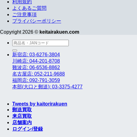
利用規約
よくあるご質問
ご注意事項
プライバシーポリシー
Copyright 2026 ©
keitairakuen.com
検
索
新宿店: 03-6276-3804
対
川崎店: 044-201-8708
象:
難波店: 06-6536-8862
名古屋店: 052-211-9688
福岡店: 092-791-3059
本部(大口と郵送): 03-3375-4277
Tweets by kaitorirakuen
郵送買取
来店買取
店舗案内
ログイン/登録