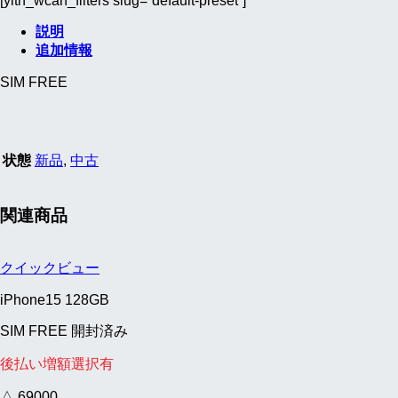
[yith_wcan_filters slug=”default-preset”]
説明
追加情報
SIM FREE
状態
新品
,
中古
関連商品
クイックビュー
iPhone15 128GB
SIM FREE 開封済み
後払い増額選択有
△ 69000