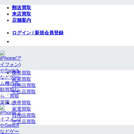
Skip
郵送買取
to
来店買取
content
店舗案内
ログイン / 新規会員登録
携帯買取
家電買取
日用品買取
中古品買取
携帯買取
家電買取
日用品買取
中古品買取