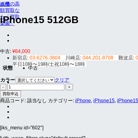
携帯
iPhone15 512GB
中古:
¥
64,000
新宿店:
03-6276-3804
川崎店:
044-201-8708
難波店:
平日10時〜19時/土祝10時〜18時
状態
中古
カラー
クリア
iPhone15
512GB
買取申込
個
商品コード:
該当なし
カテゴリー:
iPhone
,
iPhone15
,
iPhone
[iks_menu id=”602″]