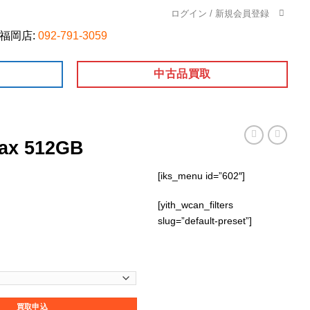
ログイン / 新規会員登録
福岡店:
092-791-3059
中古品買取
Max 512GB
[iks_menu id=”602″]
[yith_wcan_filters
slug=”default-preset”]
買取申込