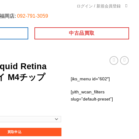
ログイン / 新規会員登録
福岡店:
092-791-3059
中古品買取
quid Retina
イ M4チップ
[iks_menu id=”602″]
[yith_wcan_filters
slug=”default-preset”]
na XDRディスプレイ M4チップ 16.2個
買取申込