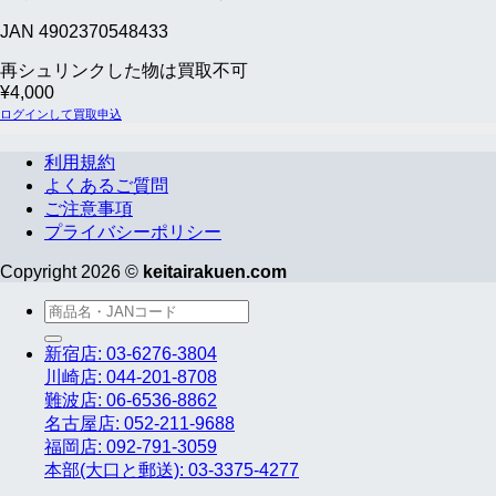
JAN 4902370548433
再シュリンクした物は買取不可
¥
4,000
ログインして買取申込
利用規約
よくあるご質問
ご注意事項
プライバシーポリシー
Copyright 2026 ©
keitairakuen.com
検
索
新宿店: 03-6276-3804
対
川崎店: 044-201-8708
象:
難波店: 06-6536-8862
名古屋店: 052-211-9688
福岡店: 092-791-3059
本部(大口と郵送): 03-3375-4277