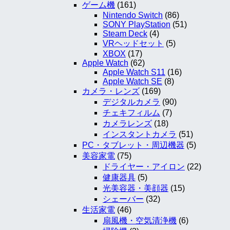
ゲーム機
(161)
Nintendo Switch
(86)
SONY PlayStation
(51)
Steam Deck
(4)
VRヘッドセット
(5)
XBOX
(17)
Apple Watch
(62)
Apple Watch S11
(16)
Apple Watch SE
(8)
カメラ・レンズ
(169)
デジタルカメラ
(90)
チェキフィルム
(7)
カメラレンズ
(18)
インスタントカメラ
(51)
PC・タブレット・周辺機器
(5)
美容家電
(75)
ドライヤー・アイロン
(22)
健康器具
(5)
光美容器・美顔器
(15)
シェーバー
(32)
生活家電
(46)
扇風機・空気清浄機
(6)