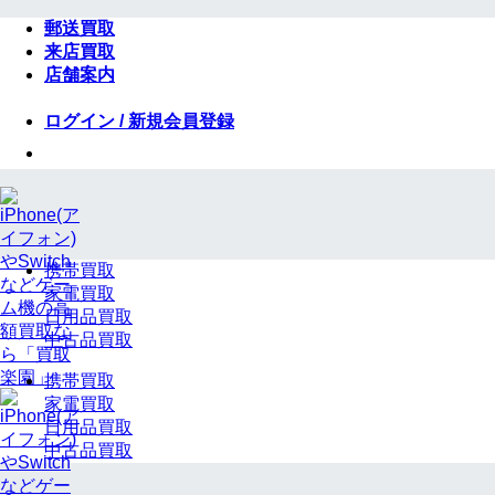
Skip
郵送買取
to
来店買取
content
店舗案内
ログイン / 新規会員登録
携帯買取
家電買取
日用品買取
中古品買取
携帯買取
家電買取
日用品買取
中古品買取