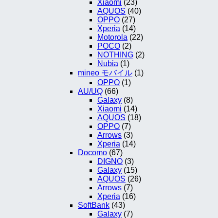
Xiaomi
(23)
AQUOS
(40)
OPPO
(27)
Xperia
(14)
Motorola
(22)
POCO
(2)
NOTHING
(2)
Nubia
(1)
mineo モバイル
(1)
OPPO
(1)
AU/UQ
(66)
Galaxy
(8)
Xiaomi
(14)
AQUOS
(18)
OPPO
(7)
Arrows
(3)
Xperia
(14)
Docomo
(67)
DIGNO
(3)
Galaxy
(15)
AQUOS
(26)
Arrows
(7)
Xperia
(16)
SoftBank
(43)
Galaxy
(7)