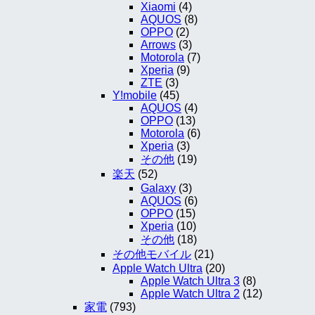
Xiaomi
(4)
AQUOS
(8)
OPPO
(2)
Arrows
(3)
Motorola
(7)
Xperia
(9)
ZTE
(3)
Y!mobile
(45)
AQUOS
(4)
OPPO
(13)
Motorola
(6)
Xperia
(3)
その他
(19)
楽天
(52)
Galaxy
(3)
AQUOS
(6)
OPPO
(15)
Xperia
(10)
その他
(18)
その他モバイル
(21)
Apple Watch Ultra
(20)
Apple Watch Ultra 3
(8)
Apple Watch Ultra 2
(12)
家電
(793)