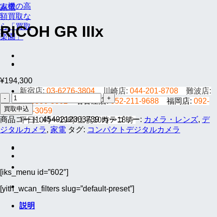
家電
RICOH GR IIIx
¥
194,300
新宿店:
03-6276-3804
川崎店:
044-201-8708
難波店:
RICOH
06-6536-8862
名古屋店:
052-211-9688
福岡店:
092-
GR
買取申込
791-3059
IIIx
商品コード:
4549212303739
カテゴリー:
カメラ・レンズ
,
デ
平日10時〜19時/土祝10時〜18時
個
ジタルカメラ
,
家電
タグ:
コンパクトデジタルカメラ
[iks_menu id=”602″]
[yith_wcan_filters slug=”default-preset”]
説明