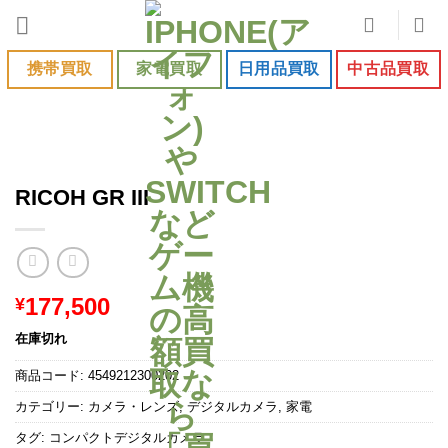
Skip
to
content
携帯買取
家電買取
日用品買取
中古品買取
RICOH GR III
177,500
¥
在庫切れ
商品コード:
4549212300202
カテゴリー:
カメラ・レンズ
,
デジタルカメラ
,
家電
タグ:
コンパクトデジタルカメラ