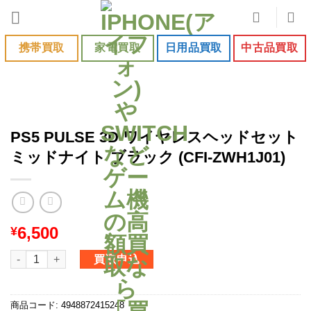
Skip
to
content
携帯買取
家電買取
日用品買取
中古品買取
PS5 PULSE 3D ワイヤレスヘッドセット
ミッドナイト ブラック (CFI-ZWH1J01)
6,500
¥
PS5 PULSE 3D ワイヤレスヘッドセットミッドナイト ブラック (CFI-
買取申込
商品コード:
4948872415248