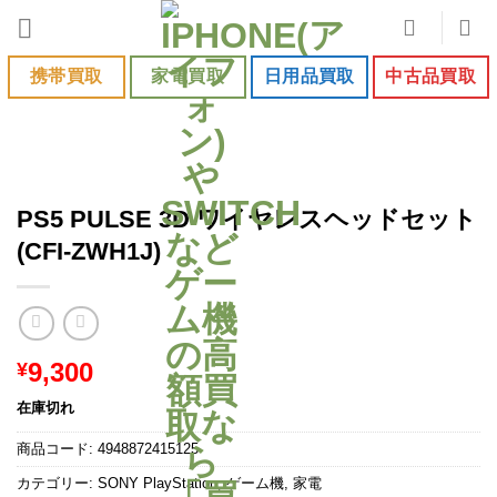
Skip
to
content
携帯買取
家電買取
日用品買取
中古品買取
PS5 PULSE 3D ワイヤレスヘッドセット
(CFI-ZWH1J)
9,300
¥
在庫切れ
商品コード:
4948872415125
カテゴリー:
SONY PlayStation
,
ゲーム機
,
家電