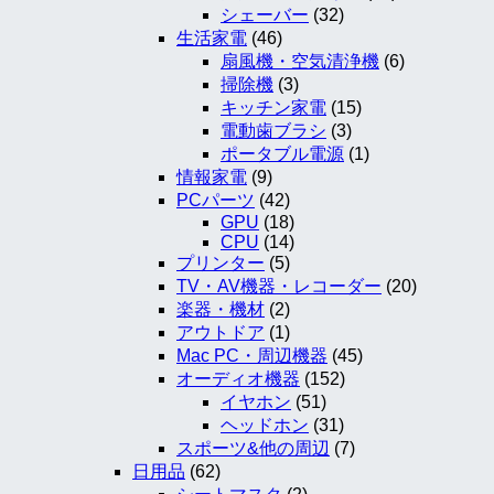
シェーバー
(32)
生活家電
(46)
扇風機・空気清浄機
(6)
掃除機
(3)
キッチン家電
(15)
電動歯ブラシ
(3)
ポータブル電源
(1)
情報家電
(9)
PCパーツ
(42)
GPU
(18)
CPU
(14)
プリンター
(5)
TV・AV機器・レコーダー
(20)
楽器・機材
(2)
アウトドア
(1)
Mac PC・周辺機器
(45)
オーディオ機器
(152)
イヤホン
(51)
ヘッドホン
(31)
スポーツ&他の周辺
(7)
日用品
(62)