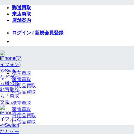
Skip
郵送買取
to
来店買取
content
店舗案内
ログイン / 新規会員登録
携帯買取
家電買取
日用品買取
中古品買取
携帯買取
家電買取
日用品買取
中古品買取