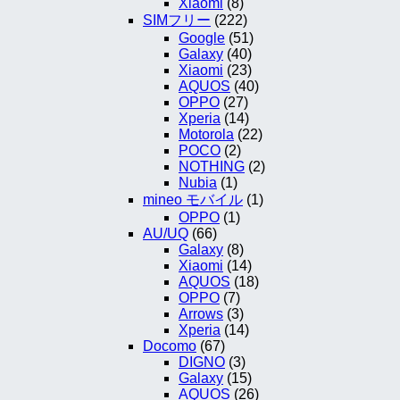
Xiaomi
(8)
SIMフリー
(222)
Google
(51)
Galaxy
(40)
Xiaomi
(23)
AQUOS
(40)
OPPO
(27)
Xperia
(14)
Motorola
(22)
POCO
(2)
NOTHING
(2)
Nubia
(1)
mineo モバイル
(1)
OPPO
(1)
AU/UQ
(66)
Galaxy
(8)
Xiaomi
(14)
AQUOS
(18)
OPPO
(7)
Arrows
(3)
Xperia
(14)
Docomo
(67)
DIGNO
(3)
Galaxy
(15)
AQUOS
(26)