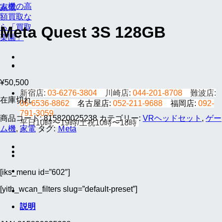
家電
Meta Quest 3S 128GB
¥
50,500
新宿店:
03-6276-3804
川崎店:
044-201-8708
難波店:
在庫切れ
06-6536-8862
名古屋店:
052-211-9688
福岡店:
092-
791-3059
商品コード:
815820025238
カテゴリー:
VRヘッドセット
,
ゲー
平日10時〜19時/土祝10時〜18時
ム機
,
家電
タグ:
Ｍeta
[iks_menu id=”602″]
[yith_wcan_filters slug=”default-preset”]
説明