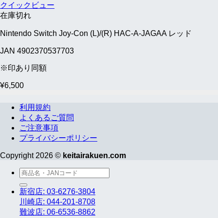
クイックビュー
在庫切れ
Nintendo Switch Joy-Con (L)/(R) HAC-A-JAGAA レッド
JAN 4902370537703
※印あり同額
¥
6,500
利用規約
よくあるご質問
ご注意事項
プライバシーポリシー
Copyright 2026 ©
keitairakuen.com
検
索
新宿店: 03-6276-3804
対
川崎店: 044-201-8708
象:
難波店: 06-6536-8862