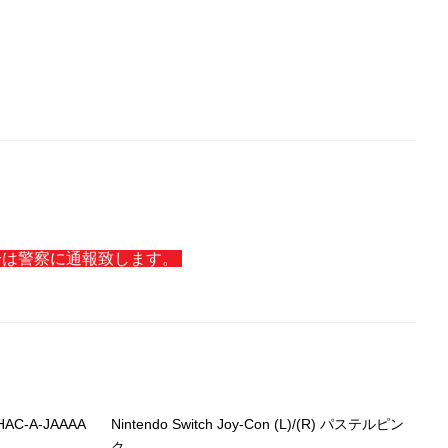
場合は警察に通報致します。
) HAC-A-JAAAA
Nintendo Switch Joy-Con (L)/(R) パステルピン
N
ク