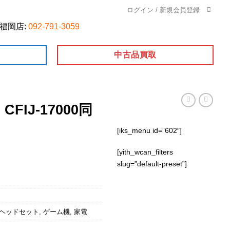
ログイン / 新規会員登録
福岡店:
092-791-3059
中古品買取
2 CFIJ-17000同
[iks_menu id=”602″]
[yith_wcan_filters
slug=”default-preset”]
Rヘッドセット
,
ゲーム機
,
家電