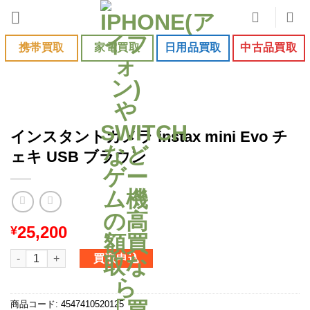
Skip
to
content
携帯買取
家電買取
日用品買取
中古品買取
インスタントカメラ instax mini Evo チ
ェキ USB ブラウン
25,200
¥
インスタントカメラ instax mini Evo チェキ USB ブラウン個
買取申込
商品コード:
4547410520125