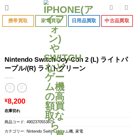
Skip
to
content
携帯買取
家電買取
日用品買取
中古品買取
Nintendo Switch Joy-Con 2 (L) ライトパ
ープル/(R) ライトグリーン
8,200
¥
在庫切れ
商品コード:
4902370553871
カテゴリー:
Nintendo Switch
,
ゲーム機
,
家電