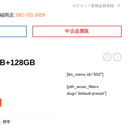
ログイン / 新規会員登録
福岡店:
092-791-3059
中古品買取
GB+128GB
[iks_menu id=”602″]
[yith_wcan_filters
slug=”default-preset”]
ineoモバイル個
O
,
携帯