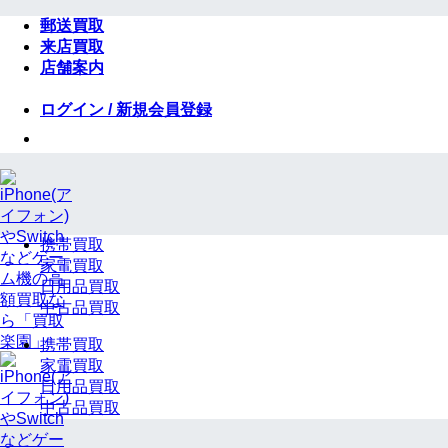
Skip
郵送買取
to
来店買取
content
店舗案内
ログイン / 新規会員登録
携帯買取
家電買取
日用品買取
中古品買取
携帯買取
家電買取
日用品買取
中古品買取