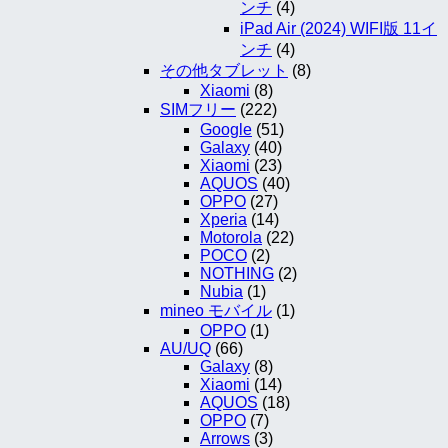
ンチ
(4)
iPad Air (2024) WIFI版 11イ
ンチ
(4)
その他タブレット
(8)
Xiaomi
(8)
SIMフリー
(222)
Google
(51)
Galaxy
(40)
Xiaomi
(23)
AQUOS
(40)
OPPO
(27)
Xperia
(14)
Motorola
(22)
POCO
(2)
NOTHING
(2)
Nubia
(1)
mineo モバイル
(1)
OPPO
(1)
AU/UQ
(66)
Galaxy
(8)
Xiaomi
(14)
AQUOS
(18)
OPPO
(7)
Arrows
(3)