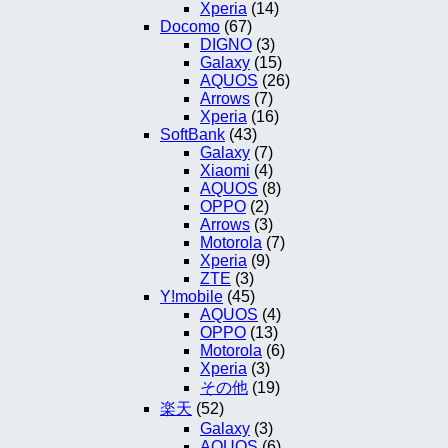
Xperia
(14)
Docomo
(67)
DIGNO
(3)
Galaxy
(15)
AQUOS
(26)
Arrows
(7)
Xperia
(16)
SoftBank
(43)
Galaxy
(7)
Xiaomi
(4)
AQUOS
(8)
OPPO
(2)
Arrows
(3)
Motorola
(7)
Xperia
(9)
ZTE
(3)
Y!mobile
(45)
AQUOS
(4)
OPPO
(13)
Motorola
(6)
Xperia
(3)
その他
(19)
楽天
(52)
Galaxy
(3)
AQUOS
(6)