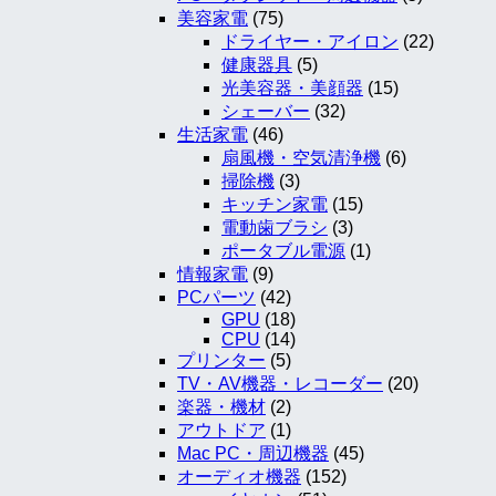
美容家電
(75)
ドライヤー・アイロン
(22)
健康器具
(5)
光美容器・美顔器
(15)
シェーバー
(32)
生活家電
(46)
扇風機・空気清浄機
(6)
掃除機
(3)
キッチン家電
(15)
電動歯ブラシ
(3)
ポータブル電源
(1)
情報家電
(9)
PCパーツ
(42)
GPU
(18)
CPU
(14)
プリンター
(5)
TV・AV機器・レコーダー
(20)
楽器・機材
(2)
アウトドア
(1)
Mac PC・周辺機器
(45)
オーディオ機器
(152)