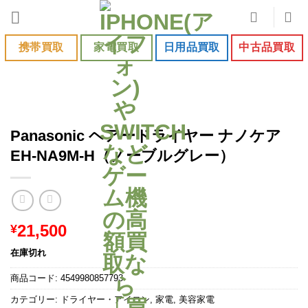
Skip
to
content
携帯買取
家電買取
日用品買取
中古品買取
Panasonic ヘアードライヤー ナノケア
EH-NA9M-H（ノーブルグレー）
21,500
¥
在庫切れ
商品コード:
4549980857793
カテゴリー:
ドライヤー・アイロン
,
家電
,
美容家電