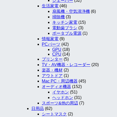
シェーバー
(32)
生活家電
(46)
扇風機・空気清浄機
(6)
掃除機
(3)
キッチン家電
(15)
電動歯ブラシ
(3)
ポータブル電源
(1)
情報家電
(9)
PCパーツ
(42)
GPU
(18)
CPU
(14)
プリンター
(5)
TV・AV機器・レコーダー
(20)
楽器・機材
(2)
アウトドア
(1)
Mac PC・周辺機器
(45)
オーディオ機器
(152)
イヤホン
(51)
ヘッドホン
(31)
スポーツ&他の周辺
(7)
日用品
(62)
シートマスク
(2)