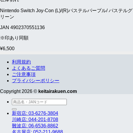
Nintendo Switch Joy-Con (L)/(R)パステルパープル/ パステルグ
リーン
JAN 4902370551136
※印あり同額
¥
6,500
利用規約
よくあるご質問
ご注意事項
プライバシーポリシー
Copyright 2026 ©
keitairakuen.com
検
索
新宿店: 03-6276-3804
対
川崎店: 044-201-8708
象:
難波店: 06-6536-8862
名古屋店: 052-211-9688