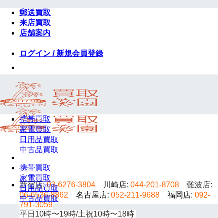
Skip
郵送買取
to
来店買取
content
店舗案内
ログイン / 新規会員登録
携帯買取
家電買取
日用品買取
中古品買取
携帯買取
家電買取
新宿店:
03-6276-3804
川崎店:
044-201-8708
難波店:
日用品買取
06-6536-8862
名古屋店:
052-211-9688
福岡店:
092-
中古品買取
791-3059
平日10時〜19時/土祝10時〜18時