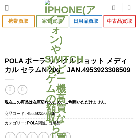
Skip
to
content
携帯買取
家電買取
日用品買取
中古品買取
POLA ポーラ リンクルショット メディ
カル セラムN 20g JAN.4953923308509
現在この商品は在庫切れのため、ご利用いただけません。
商品コード:
4953923308509
カテゴリー:
POLA関連
,
日用品