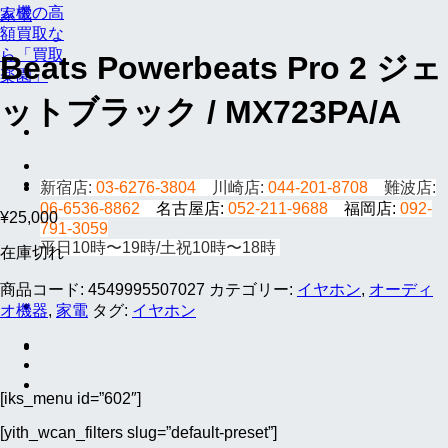
家電
Beats Powerbeats Pro 2 ジェ
ットブラック / MX723PA/A
新宿店:
03-6276-3804
川崎店:
044-201-8708
難波店:
06-6536-8862
名古屋店:
052-211-9688
福岡店:
092-
¥
25,000
791-3059
平日10時〜19時/土祝10時〜18時
在庫切れ
商品コード:
4549995507027
カテゴリー:
イヤホン
,
オーディ
オ機器
,
家電
タグ:
イヤホン
[iks_menu id=”602″]
[yith_wcan_filters slug=”default-preset”]