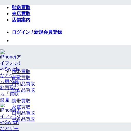
Skip
郵送買取
to
来店買取
content
店舗案内
ログイン / 新規会員登録
携帯買取
家電買取
日用品買取
中古品買取
携帯買取
家電買取
日用品買取
中古品買取