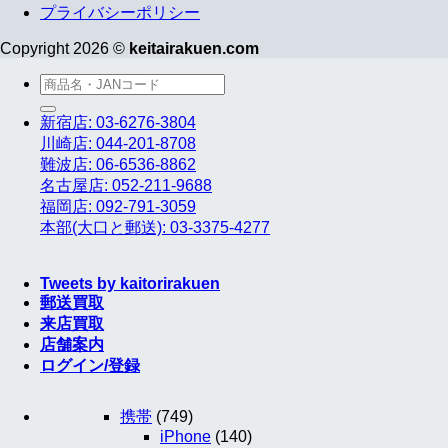
プライバシーポリシー
Copyright 2026 ©
keitairakuen.com
検
索
新宿店: 03-6276-3804
対
川崎店: 044-201-8708
象:
難波店: 06-6536-8862
名古屋店: 052-211-9688
福岡店: 092-791-3059
本部(大口と郵送): 03-3375-4277
Tweets by kaitorirakuen
郵送買取
来店買取
店舗案内
ログイン/登録
携帯
(749)
iPhone
(140)