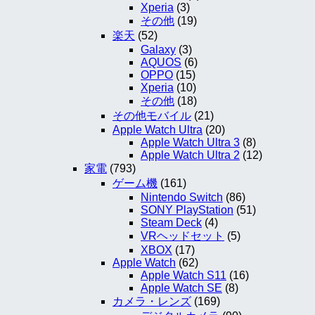
Xperia
(3)
その他
(19)
楽天
(52)
Galaxy
(3)
AQUOS
(6)
OPPO
(15)
Xperia
(10)
その他
(18)
その他モバイル
(21)
Apple Watch Ultra
(20)
Apple Watch Ultra 3
(8)
Apple Watch Ultra 2
(12)
家電
(793)
ゲーム機
(161)
Nintendo Switch
(86)
SONY PlayStation
(51)
Steam Deck
(4)
VRヘッドセット
(5)
XBOX
(17)
Apple Watch
(62)
Apple Watch S11
(16)
Apple Watch SE
(8)
カメラ・レンズ
(169)