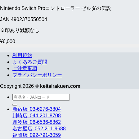
Nintendo Switch Proコントローラー ゼルダの伝説
JAN 4902370550504
※印あり減額なし
¥
6,000
利用規約
よくあるご質問
ご注意事項
プライバシーポリシー
Copyright 2026 ©
keitairakuen.com
検
索
新宿店: 03-6276-3804
対
川崎店: 044-201-8708
象:
難波店: 06-6536-8862
名古屋店: 052-211-9688
福岡店: 092-791-3059