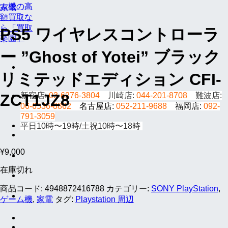
家電
PS5 ワイヤレスコントローラ
ー ”Ghost of Yotei” ブラック
リミテッドエディション CFI-
新宿店:
03-6276-3804
川崎店:
044-201-8708
難波店:
ZCT1JZ8
06-6536-8862
名古屋店:
052-211-9688
福岡店:
092-
791-3059
平日10時〜19時/土祝10時〜18時
¥
9,000
在庫切れ
商品コード:
4948872416788
カテゴリー:
SONY PlayStation
,
ゲーム機
,
家電
タグ:
Playstation 周辺