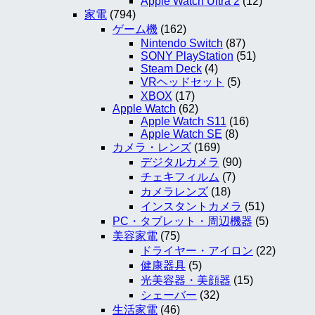
Apple Watch Ultra 2
(12)
家電
(794)
ゲーム機
(162)
Nintendo Switch
(87)
SONY PlayStation
(51)
Steam Deck
(4)
VRヘッドセット
(5)
XBOX
(17)
Apple Watch
(62)
Apple Watch S11
(16)
Apple Watch SE
(8)
カメラ・レンズ
(169)
デジタルカメラ
(90)
チェキフィルム
(7)
カメラレンズ
(18)
インスタントカメラ
(51)
PC・タブレット・周辺機器
(5)
美容家電
(75)
ドライヤー・アイロン
(22)
健康器具
(5)
光美容器・美顔器
(15)
シェーバー
(32)
生活家電
(46)