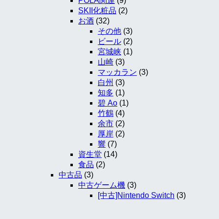
POLA関連
(9)
SKII化粧品
(2)
お酒
(32)
その他
(3)
ビール
(2)
宮城峡
(1)
山崎
(3)
マッカラン
(3)
白州
(3)
知多
(1)
碧 Ao
(1)
竹鶴
(4)
余市
(2)
厚岸
(2)
響
(7)
資生堂
(14)
食品
(2)
中古品
(3)
中古ゲーム機
(3)
[中古]Nintendo Switch
(3)