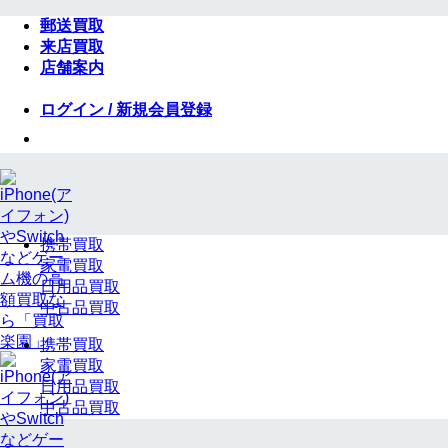
Skip
郵送買取
to
来店買取
content
店舗案内
ログイン / 新規会員登録
携帯買取
家電買取
日用品買取
中古品買取
携帯買取
家電買取
日用品買取
中古品買取