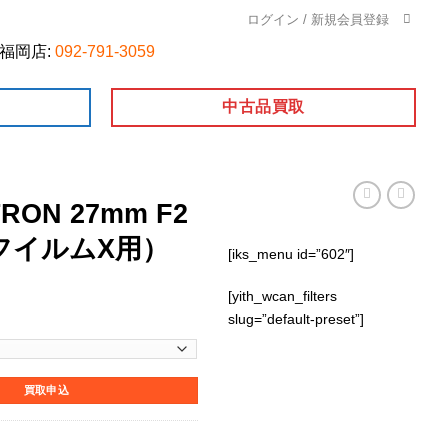
ログイン / 新規会員登録
福岡店:
092-791-3059
中古品買取
LTRON 27mm F2
ジフイルムX用）
[iks_menu id=”602″]
[yith_wcan_filters
slug=”default-preset”]
m F2 X-mount（フジフイルムX用）個
買取申込